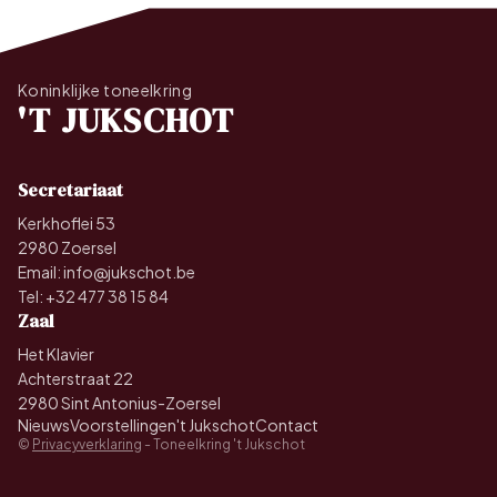
Koninklijke toneelkring
'T JUKSCHOT
Secretariaat
Kerkhoflei 53
2980 Zoersel
Email:
info@jukschot.be
Tel:
+32 477 38 15 84
Zaal
Het Klavier
Achterstraat 22
2980 Sint Antonius-Zoersel
Nieuws
Voorstellingen
't Jukschot
Contact
©
Privacyverklaring
- Toneelkring 't Jukschot