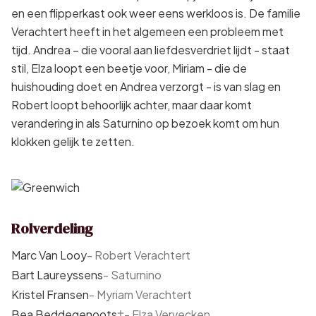
en een flipperkast ook weer eens werkloos is. De familie
Verachtert heeft in het algemeen een probleem met
tijd. Andrea – die vooral aan liefdesverdriet lijdt - staat
stil, Elza loopt een beetje voor, Miriam - die de
huishouding doet en Andrea verzorgt - is van slag en
Robert loopt behoorlijk achter, maar daar komt
verandering in als Saturnino op bezoek komt om hun
klokken gelijk te zetten.
Rolverdeling
Marc Van Looy
-
Robert Verachtert
Bart Laureyssens
-
Saturnino
Kristel Fransen
-
Myriam Verachtert
Bea Beddegenoots
†
-
Elza Vervecken