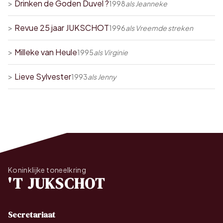
>
Drinken de Goden Duvel ?
1998
als
Jeanneke
>
Revue 25 jaar JUKSCHOT
1996
als
Vreemde streken
>
Milleke van Heule
1995
als
Virginie
>
Lieve Sylvester
1993
als
Jenny
Koninklijke toneelkring
'T JUKSCHOT
Secretariaat