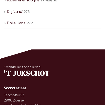
1974
als
Jef
>
Drijfzand
1973
>
Dolle Hans
1972
Koninklijke toneelkring
'T JUKSCHOT
Secretariaat
Kerkhoflei 53
2980 Zoersel