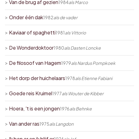
>
Van de brug af gezien
1984
als
Marco
>
Onder één dak
1982
als
de vader
>
Kaviaar of spaghetti
1981
als
Vittorio
>
De Wonderdoktoor
1980
als
Dasten Loncke
>
De filosoof van Hagem
1979
als
Nardus Pompkoek
>
Het dorp der huichelaars
1978
als
Etienne Fabiani
>
Goede reis Kruimel
1977
als
Wouter de Kibber
>
Hoera, 't is een jongen
1976
als
Behnke
>
Van ander ras
1975
als
Langdon
>
Ik ben er en ik blijf er