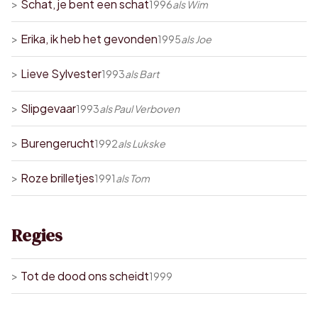
>
Schat, je bent een schat
1996
als
Wim
>
Erika, ik heb het gevonden
1995
als
Joe
>
Lieve Sylvester
1993
als
Bart
>
Slipgevaar
1993
als
Paul Verboven
>
Burengerucht
1992
als
Lukske
>
Roze brilletjes
1991
als
Tom
Regies
>
Tot de dood ons scheidt
1999