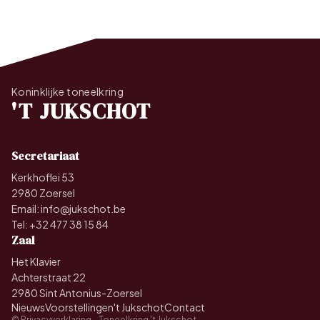
Koninklijke toneelkring
'T JUKSCHOT
Secretariaat
Kerkhoflei 53
2980 Zoersel
Email:
info@jukschot.be
Tel:
+32 477 38 15 84
Zaal
Het Klavier
Achterstraat 22
2980 Sint Antonius-Zoersel
Nieuws
Voorstellingen
't Jukschot
Contact
©
Privacyverklaring
- Toneelkring 't Jukschot