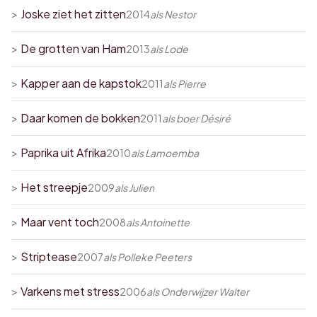
>
Joske ziet het zitten
2014
als
Nestor
>
De grotten van Ham
2013
als
Lode
>
Kapper aan de kapstok
2011
als
Pierre
>
Daar komen de bokken
2011
als
boer Désiré
>
Paprika uit Afrika
2010
als
Lamoemba
>
Het streepje
2009
als
Julien
>
Maar vent toch
2008
als
Antoinette
>
Striptease
2007
als
Polleke Peeters
>
Varkens met stress
2006
als
Onderwijzer Walter