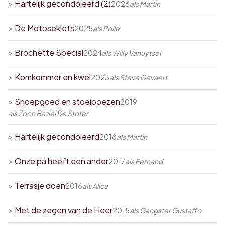
>
Hartelijk gecondoleerd (2)
2026
als
Martin
>
De Motoseklets
2025
als
Polle
>
Brochette Special
2024
als
Willy Vanuytsel
>
Komkommer en kwel
2023
als
Steve Gevaert
>
Snoepgoed en stoeipoezen
2019
als
Zoon Baziel De Stoter
>
Hartelijk gecondoleerd
2018
als
Martin
>
Onze pa heeft een ander
2017
als
Fernand
>
Terrasje doen
2016
als
Alice
>
Met de zegen van de Heer
2015
als
Gangster Gustaffo