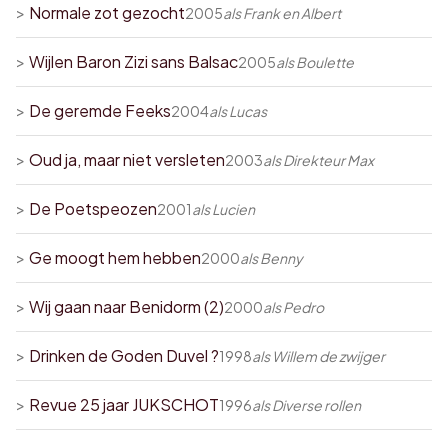
>
Normale zot gezocht
2005
als
Frank en Albert
>
Wijlen Baron Zizi sans Balsac
2005
als
Boulette
>
De geremde Feeks
2004
als
Lucas
>
Oud ja, maar niet versleten
2003
als
Direkteur Max
>
De Poetspeozen
2001
als
Lucien
>
Ge moogt hem hebben
2000
als
Benny
>
Wij gaan naar Benidorm (2)
2000
als
Pedro
>
Drinken de Goden Duvel ?
1998
als
Willem de zwijger
>
Revue 25 jaar JUKSCHOT
1996
als
Diverse rollen